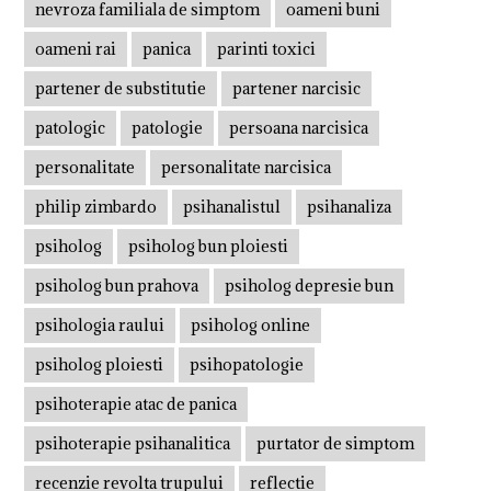
nevroza familiala de simptom
oameni buni
oameni rai
panica
parinti toxici
partener de substitutie
partener narcisic
patologic
patologie
persoana narcisica
personalitate
personalitate narcisica
philip zimbardo
psihanalistul
psihanaliza
psiholog
psiholog bun ploiesti
psiholog bun prahova
psiholog depresie bun
psihologia raului
psiholog online
psiholog ploiesti
psihopatologie
psihoterapie atac de panica
psihoterapie psihanalitica
purtator de simptom
recenzie revolta trupului
reflectie