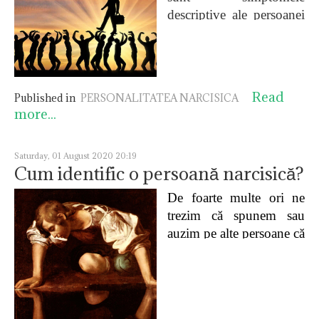
descriptive ale persoanei
cu tulburare de
personalitate narcisică și
acum discutăm despre
simptomele clinice
Read
Published in
PERSONALITATEA NARCISICA
principale
ale acestei
more...
tulburări, descrise de
Otto Kernberg, și
anume:
Saturday, 01 August 2020 20:19
Cum identific o persoană narcisică?
De foarte multe ori ne
trezim că spunem sau
auzim pe alte persoane că
spun ”ești un narcisic”.
La ce ne duce cu mintea
atunci când spunem
cuiva că este narcisic/ă și