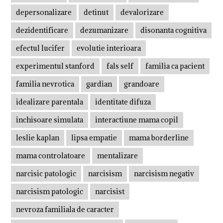
depersonalizare
detinut
devalorizare
dezidentificare
dezumanizare
disonanta cognitiva
efectul lucifer
evolutie interioara
experimentul stanford
fals self
familia ca pacient
familia nevrotica
gardian
grandoare
idealizare parentala
identitate difuza
inchisoare simulata
interactiune mama copil
leslie kaplan
lipsa empatie
mama borderline
mama controlatoare
mentalizare
narcisic patologic
narcisism
narcisism negativ
narcisism patologic
narcisist
nevroza familiala de caracter