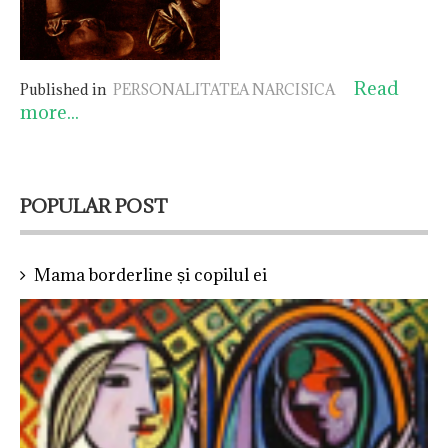
care sunt caracteristicile
pentru care îl numim
astfel? Când narcisismul
este sănătos și când este
Read
Published in
PERSONALITATEA NARCISICA
patologic?
more...
POPULAR POST
Mama borderline și copilul ei