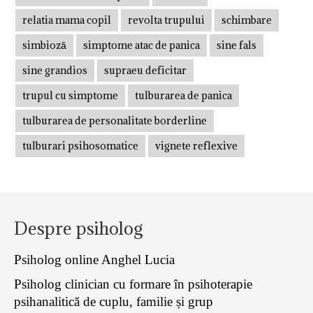
relatia mama copil
revolta trupului
schimbare
simbioză
simptome atac de panica
sine fals
sine grandios
supraeu deficitar
trupul cu simptome
tulburarea de panica
tulburarea de personalitate borderline
tulburari psihosomatice
vignete reflexive
Despre psiholog
Psiholog online Anghel Lucia
Psiholog clinician cu formare în psihoterapie
psihanalitică de cuplu, familie și grup