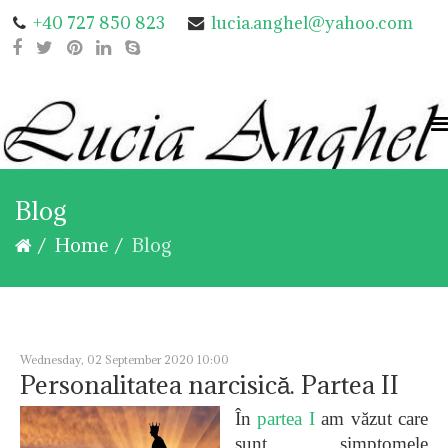
+40 727 850 823
lucia.anghel@yahoo.com
Blog
Home
Blog
Wednesday, 02 September 2020 10:00
Personalitatea narcisică. Partea II
În
partea I
am văzut care
sunt simptomele