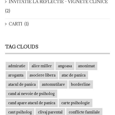
INVITATIE LA REFLECTIE - VIGNETE CLINICE
(2)
CARTI
(1)
TAG CLOUDS
admiratie
alice miller
angoasa
anonimat
aroganta
asociere libera
atac de panica
atacul de panica
automutilare
borderline
cand ai nevoie de psiholog
cand apare atacul de panica
carte psihologie
caut psiholog
clivaj parental
conflicte familale