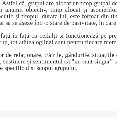
). Astfel că, grupul are alocat un timp grupal d
 anumit obiectiv, timp alocat și asocierilor
peutic și timpul, durata lui, este format din ti
t să se așeze într-o stare de pasivitate, în care
ță în față cu ceilalți și funcționează pe prem
up, tot atâtea oglinzi sunt pentru fiecare me
 de relaționare, trăirile, gândurile, situațiile 
n, susținere și sentimentul că ”nu sunt singur”
e specificul și scopul grupului.