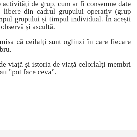
e activități de grup, cum ar fi consemne date
 libere din cadrul grupului operativ (grup
mpul grupului și timpul individual. În acești
 observă și ascultă.
isa că ceilalți sunt oglinzi în care fiecare
mbru.
de viață și istoria de viață celorlalți membri
 sau ”pot face ceva”.