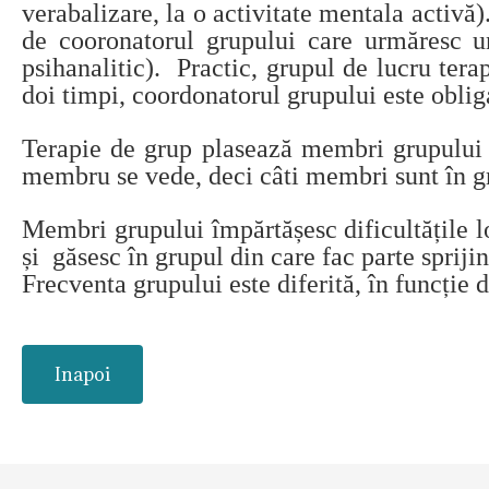
verabalizare, la o activitate mentala activă
de cooronatorul grupului care urmăresc un
psihanalitic). Practic, grupul de lucru tera
doi timpi, coordonatorul grupului este obliga
Terapie de grup plasează membri grupului fa
membru se vede, deci câti membri sunt în gr
Membri grupului împărtășesc dificultățile lor
și găsesc în grupul din care fac parte spriji
Frecventa grupului este diferită, în funcție d
Inapoi