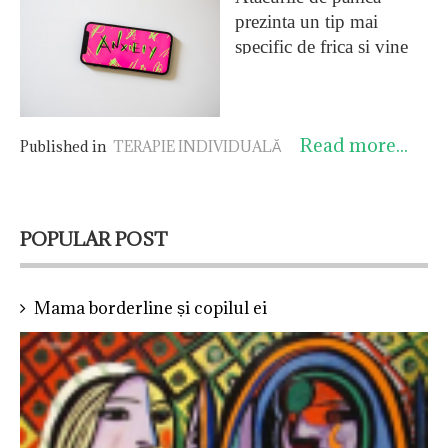
prezinta un tip mai
specific de frica și vine
pe un teren crescut de
anxietate. Se intampla ca
o persoana să aiba
Read more...
frecvent atacuri de panica
Published in
TERAPIE INDIVIDUALĂ
imprevizibile, iar aceeasi
persoana să fie des
preocupată de apariția
POPULAR POST
unui nou atac de panica,
ca și cum l-ar aștepta.
Astfel, comportamentul
Mama borderline și copilul ei
persoanei va deveni unui
”fricos” și va evita sa
frecventeze, de exemplu,
locuri sau zone
necunoscute, efortul
fizic, o vizita, etc.