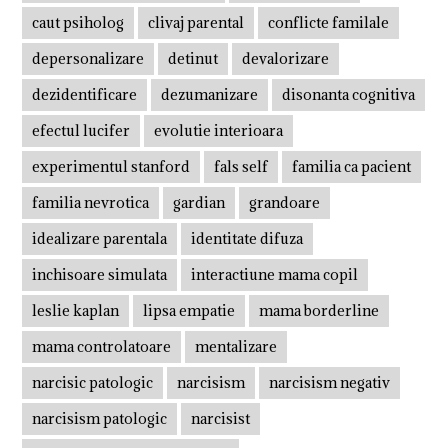
caut psiholog
clivaj parental
conflicte familale
depersonalizare
detinut
devalorizare
dezidentificare
dezumanizare
disonanta cognitiva
efectul lucifer
evolutie interioara
experimentul stanford
fals self
familia ca pacient
familia nevrotica
gardian
grandoare
idealizare parentala
identitate difuza
inchisoare simulata
interactiune mama copil
leslie kaplan
lipsa empatie
mama borderline
mama controlatoare
mentalizare
narcisic patologic
narcisism
narcisism negativ
narcisism patologic
narcisist