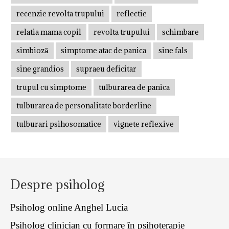
recenzie revolta trupului
reflectie
relatia mama copil
revolta trupului
schimbare
simbioză
simptome atac de panica
sine fals
sine grandios
supraeu deficitar
trupul cu simptome
tulburarea de panica
tulburarea de personalitate borderline
tulburari psihosomatice
vignete reflexive
Despre psiholog
Psiholog online Anghel Lucia
Psiholog clinician cu formare în psihoterapie