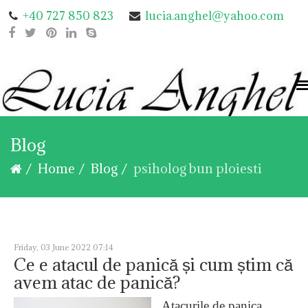
+40 727 850 823
lucia.anghel@yahoo.com
Blog
Home
Blog
psiholog bun ploiesti
Friday, 03 June 2022 07:14
Ce e atacul de panică și cum știm că
avem atac de panică?
Atacurile de panica