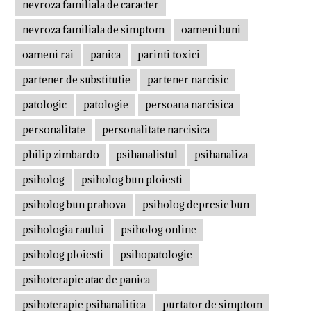
nevroza familiala de caracter
nevroza familiala de simptom
oameni buni
oameni rai
panica
parinti toxici
partener de substitutie
partener narcisic
patologic
patologie
persoana narcisica
personalitate
personalitate narcisica
philip zimbardo
psihanalistul
psihanaliza
psiholog
psiholog bun ploiesti
psiholog bun prahova
psiholog depresie bun
psihologia raului
psiholog online
psiholog ploiesti
psihopatologie
psihoterapie atac de panica
psihoterapie psihanalitica
purtator de simptom