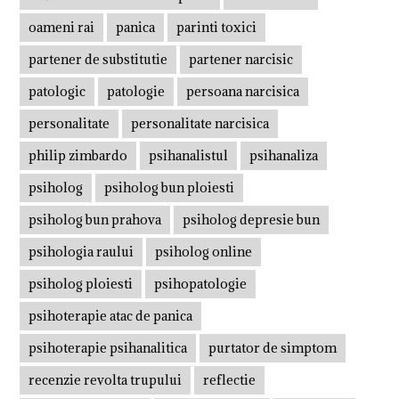
oameni rai
panica
parinti toxici
partener de substitutie
partener narcisic
patologic
patologie
persoana narcisica
personalitate
personalitate narcisica
philip zimbardo
psihanalistul
psihanaliza
psiholog
psiholog bun ploiesti
psiholog bun prahova
psiholog depresie bun
psihologia raului
psiholog online
psiholog ploiesti
psihopatologie
psihoterapie atac de panica
psihoterapie psihanalitica
purtator de simptom
recenzie revolta trupului
reflectie