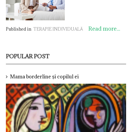
coronavirus, riscul de a
ne ameliora stările sau ne
vă infecta și de a infecta
odihnim crezând că
și dumneavoastră pe
oboseala poate fi de
ceilalți este unul foarte
Read more...
vină, tulburările sau
Published in
TERAPIE INDIVIDUALĂ
crescut. Pentru aceasta,
problemele pot dispărea
există psihoterapia și
pentru niște momente
consilierea psihologică
sau zile, dar ele tot
online.
POPULAR POST
rămân, la bază, ca
generatoare de emoții, de
gânduri, de insomnie, de
Mama borderline și copilul ei
plâns dintr-o dată,
simptome și tulburări și
o întreagă paletă de stări.