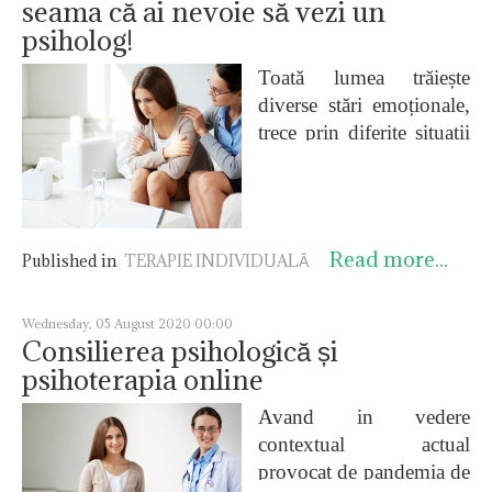
seama că ai nevoie să vezi un
psiholog!
Toată lumea trăiește
diverse stări emoționale,
trece prin diferite situații
și acuză diverse
simptome. Însă de foarte
multe ori multe tulburări
fiziologice, psihologice,
Read more...
Published in
TERAPIE INDIVIDUALĂ
emoționale sunt
considerate ca fiind ceva
trecător și lipsit de
Wednesday, 05 August 2020 00:00
Consilierea psihologică și
importanță și se așteaptă
psihoterapia online
să treacă de la sine. Cum
e și zicala ”apa trece,
Avand in vedere
pietrele rămân”, în
contextual actual
momentul în care luăm
provocat de pandemia de
un medicament pentru a