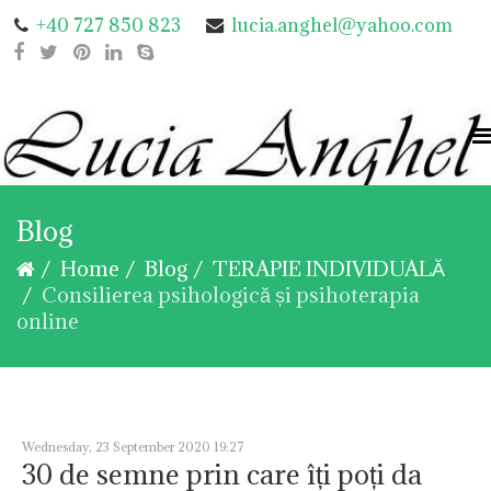
+40 727 850 823
lucia.anghel@yahoo.com
Blog
Home
Blog
TERAPIE INDIVIDUALĂ
Consilierea psihologică și psihoterapia
online
Wednesday, 23 September 2020 19:27
30 de semne prin care îți poți da