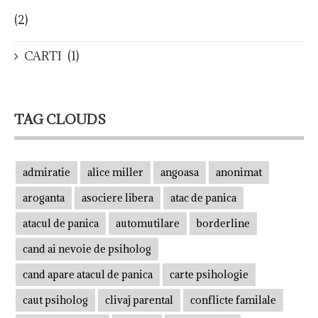
(2)
CARTI
(1)
TAG CLOUDS
admiratie
alice miller
angoasa
anonimat
aroganta
asociere libera
atac de panica
atacul de panica
automutilare
borderline
cand ai nevoie de psiholog
cand apare atacul de panica
carte psihologie
caut psiholog
clivaj parental
conflicte familale