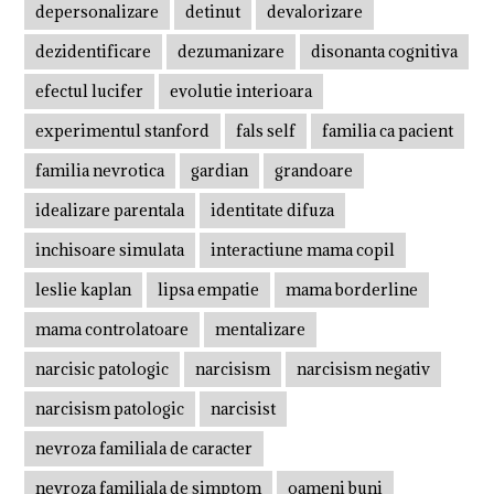
depersonalizare
detinut
devalorizare
dezidentificare
dezumanizare
disonanta cognitiva
efectul lucifer
evolutie interioara
experimentul stanford
fals self
familia ca pacient
familia nevrotica
gardian
grandoare
idealizare parentala
identitate difuza
inchisoare simulata
interactiune mama copil
leslie kaplan
lipsa empatie
mama borderline
mama controlatoare
mentalizare
narcisic patologic
narcisism
narcisism negativ
narcisism patologic
narcisist
nevroza familiala de caracter
nevroza familiala de simptom
oameni buni