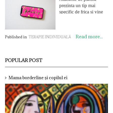
prezinta un tip mai
specific de frica și vine
pe un teren crescut de
anxietate. Se intampla ca
o persoana să aiba
Read more...
frecvent atacuri de panica
Published in
TERAPIE INDIVIDUALĂ
imprevizibile, iar aceeasi
persoana să fie des
preocupată de apariția
POPULAR POST
unui nou atac de panica,
ca și cum l-ar aștepta.
Astfel, comportamentul
Mama borderline și copilul ei
persoanei va deveni unui
”fricos” și va evita sa
frecventeze, de exemplu,
locuri sau zone
necunoscute, efortul
fizic, o vizita, etc.