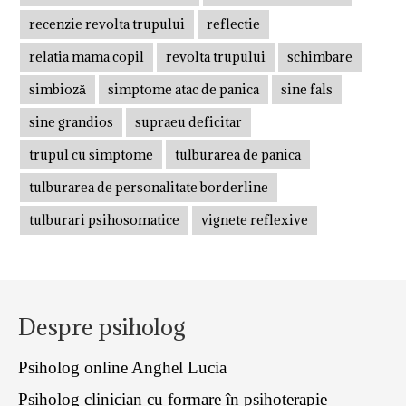
recenzie revolta trupului
reflectie
relatia mama copil
revolta trupului
schimbare
simbioză
simptome atac de panica
sine fals
sine grandios
supraeu deficitar
trupul cu simptome
tulburarea de panica
tulburarea de personalitate borderline
tulburari psihosomatice
vignete reflexive
Despre psiholog
Psiholog online Anghel Lucia
Psiholog clinician cu formare în psihoterapie