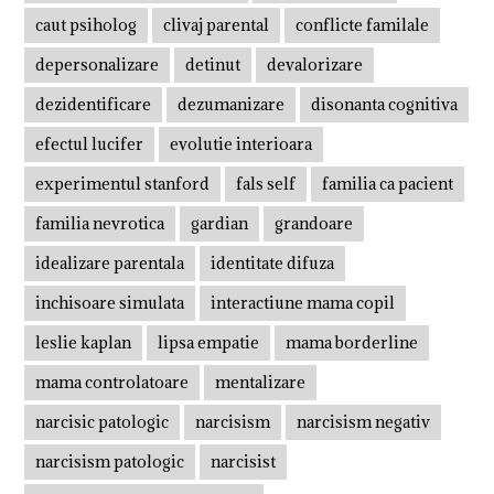
caut psiholog
clivaj parental
conflicte familale
depersonalizare
detinut
devalorizare
dezidentificare
dezumanizare
disonanta cognitiva
efectul lucifer
evolutie interioara
experimentul stanford
fals self
familia ca pacient
familia nevrotica
gardian
grandoare
idealizare parentala
identitate difuza
inchisoare simulata
interactiune mama copil
leslie kaplan
lipsa empatie
mama borderline
mama controlatoare
mentalizare
narcisic patologic
narcisism
narcisism negativ
narcisism patologic
narcisist