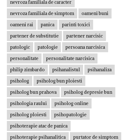
nevroza familiala de caracter
nevroza familiala de simptom
oameni buni
oameni rai
panica
parinti toxici
partener de substitutie
partener narcisic
patologic
patologie
persoana narcisica
personalitate
personalitate narcisica
philip zimbardo
psihanalistul
psihanaliza
psiholog
psiholog bun ploiesti
psiholog bun prahova
psiholog depresie bun
psihologia raului
psiholog online
psiholog ploiesti
psihopatologie
psihoterapie atac de panica
psihoterapie psihanalitica
purtator de simptom