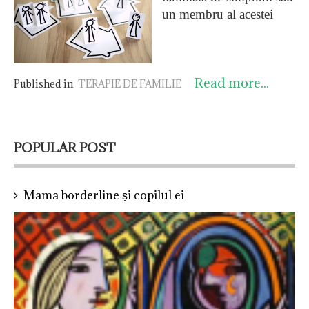
un membru al acestei
familii deplasează social
simptomul pentru că nu
poate tolera conflictele și
Read more...
tensiunile interne, astfel
Published in
TERAPIE DE FAMILIE
încât un membru al
familiei sau toată familia
caută la interiorul familei
POPULAR POST
pe cineva care să fie
atacat, chiar concentric,
pentru a-l îmbolnăvi pe
Mama borderline și copilul ei
celălalt - care e considerat
un ratat și are rolul
indispensabil de purtator
de simptom, ajungând să
își amplifice conflictele și
să se irite reciproc. În
anumite situații tot acest