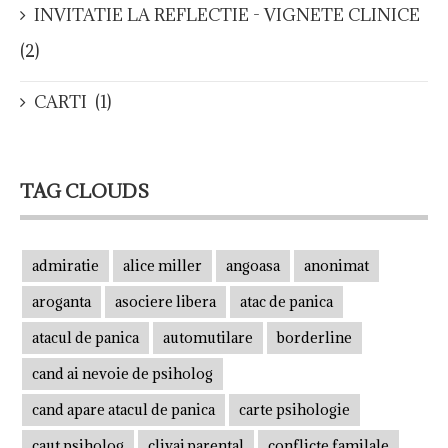
INVITATIE LA REFLECTIE - VIGNETE CLINICE
(2)
CARTI
(1)
TAG CLOUDS
admiratie
alice miller
angoasa
anonimat
aroganta
asociere libera
atac de panica
atacul de panica
automutilare
borderline
cand ai nevoie de psiholog
cand apare atacul de panica
carte psihologie
caut psiholog
clivaj parental
conflicte familale