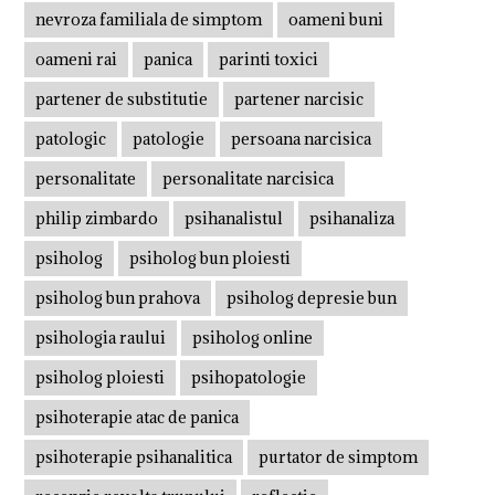
nevroza familiala de simptom
oameni buni
oameni rai
panica
parinti toxici
partener de substitutie
partener narcisic
patologic
patologie
persoana narcisica
personalitate
personalitate narcisica
philip zimbardo
psihanalistul
psihanaliza
psiholog
psiholog bun ploiesti
psiholog bun prahova
psiholog depresie bun
psihologia raului
psiholog online
psiholog ploiesti
psihopatologie
psihoterapie atac de panica
psihoterapie psihanalitica
purtator de simptom