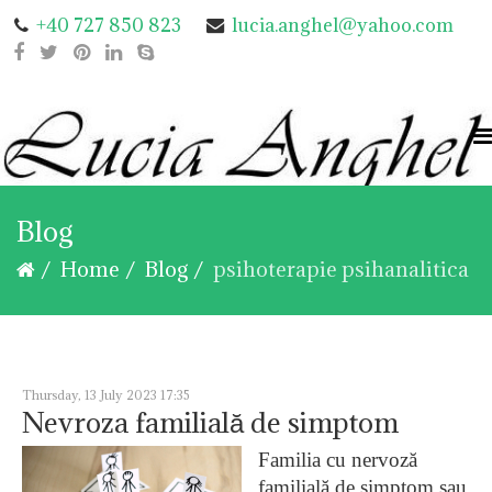
+40 727 850 823
lucia.anghel@yahoo.com
Blog
Home
Blog
psihoterapie psihanalitica
Thursday, 13 July 2023 17:35
Nevroza familială de simptom
Familia cu nervoză
familială de simptom sau