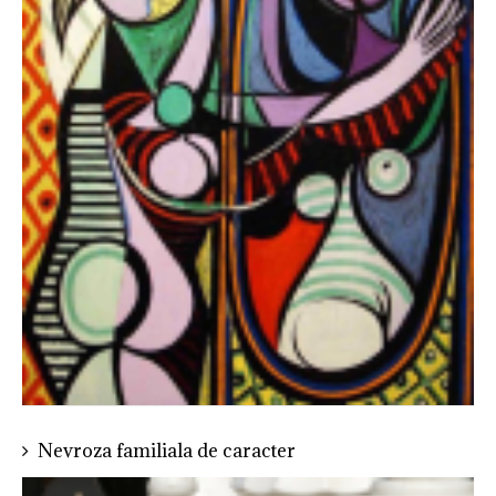
proces are loc între două
persoane din familie, pe
când ceilalți participă ca
și spectatori, de pe
margine.
Nevroza familiala de caracter