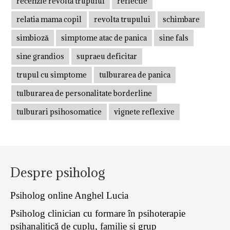
recenzie revolta trupului
reflectie
relatia mama copil
revolta trupului
schimbare
simbioză
simptome atac de panica
sine fals
sine grandios
supraeu deficitar
trupul cu simptome
tulburarea de panica
tulburarea de personalitate borderline
tulburari psihosomatice
vignete reflexive
Despre psiholog
Psiholog online Anghel Lucia
Psiholog clinician cu formare în psihoterapie
psihanalitică de cuplu, familie și grup