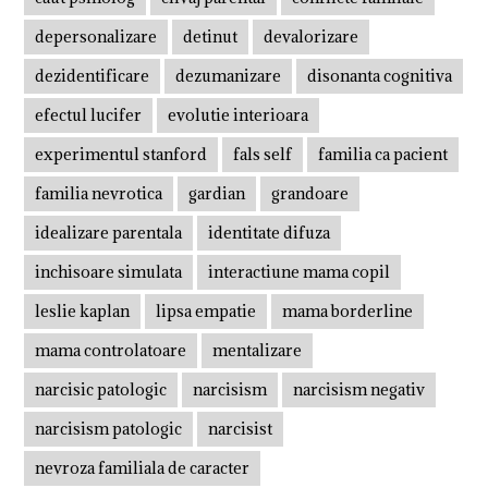
depersonalizare
detinut
devalorizare
dezidentificare
dezumanizare
disonanta cognitiva
efectul lucifer
evolutie interioara
experimentul stanford
fals self
familia ca pacient
familia nevrotica
gardian
grandoare
idealizare parentala
identitate difuza
inchisoare simulata
interactiune mama copil
leslie kaplan
lipsa empatie
mama borderline
mama controlatoare
mentalizare
narcisic patologic
narcisism
narcisism negativ
narcisism patologic
narcisist
nevroza familiala de caracter