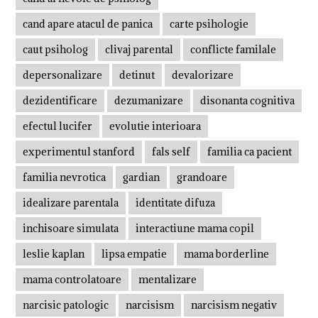
cand apare atacul de panica
carte psihologie
caut psiholog
clivaj parental
conflicte familale
depersonalizare
detinut
devalorizare
dezidentificare
dezumanizare
disonanta cognitiva
efectul lucifer
evolutie interioara
experimentul stanford
fals self
familia ca pacient
familia nevrotica
gardian
grandoare
idealizare parentala
identitate difuza
inchisoare simulata
interactiune mama copil
leslie kaplan
lipsa empatie
mama borderline
mama controlatoare
mentalizare
narcisic patologic
narcisism
narcisism negativ