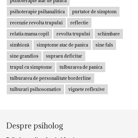
psihoterapie atac de panica
psihoterapie psihanalitica
purtator de simptom
recenzie revolta trupului
reflectie
relatia mama copil
revolta trupului
schimbare
simbioză
simptome atac de panica
sine fals
sine grandios
supraeu deficitar
trupul cu simptome
tulburarea de panica
tulburarea de personalitate borderline
tulburari psihosomatice
vignete reflexive
Despre psiholog