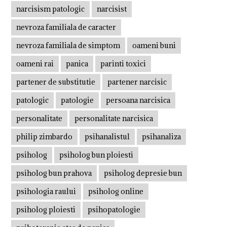
narcisism patologic
narcisist
nevroza familiala de caracter
nevroza familiala de simptom
oameni buni
oameni rai
panica
parinti toxici
partener de substitutie
partener narcisic
patologic
patologie
persoana narcisica
personalitate
personalitate narcisica
philip zimbardo
psihanalistul
psihanaliza
psiholog
psiholog bun ploiesti
psiholog bun prahova
psiholog depresie bun
psihologia raului
psiholog online
psiholog ploiesti
psihopatologie