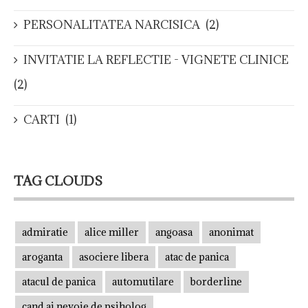
PERSONALITATEA NARCISICA
(2)
INVITATIE LA REFLECTIE - VIGNETE CLINICE
(2)
CARTI
(1)
TAG CLOUDS
admiratie
alice miller
angoasa
anonimat
aroganta
asociere libera
atac de panica
atacul de panica
automutilare
borderline
cand ai nevoie de psiholog