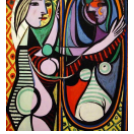
își amplifice conflictele și
să se irite reciproc. În
anumite situații tot acest
proces are loc între două
persoane din familie, pe
când ceilalți participă ca
și spectatori, de pe
margine.