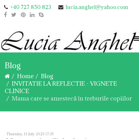
+40 727 850 823
lucia.anghel@yahoo.com
Blog
Home
Blog
INVITATIE LA REFLECTIE - VIGNETE
CLINICE
Mama care se amestecă în treburile copiilor
Thursday, 13 July 2023 17:35