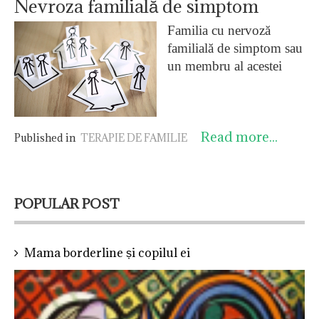
Nevroza familială de simptom
Familia cu nervoză
familială de simptom sau
un membru al acestei
familii deplasează social
simptomul pentru că nu
poate tolera conflictele și
Read more...
tensiunile interne, astfel
Published in
TERAPIE DE FAMILIE
încât un membru al
familiei sau toată familia
caută la interiorul familei
POPULAR POST
pe cineva care să fie
atacat, chiar concentric,
pentru a-l îmbolnăvi pe
Mama borderline și copilul ei
celălalt - care e considerat
un ratat și are rolul
indispensabil de purtator
de simptom, ajungând să