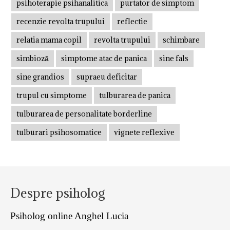
psihoterapie psihanalitica
purtator de simptom
recenzie revolta trupului
reflectie
relatia mama copil
revolta trupului
schimbare
simbioză
simptome atac de panica
sine fals
sine grandios
supraeu deficitar
trupul cu simptome
tulburarea de panica
tulburarea de personalitate borderline
tulburari psihosomatice
vignete reflexive
Despre psiholog
Psiholog online Anghel Lucia