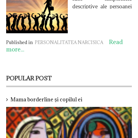
descriptive ale persoanei
cu tulburare de
personalitate narcisică și
acum discutăm despre
simptomele clinice
Read
Published in
PERSONALITATEA NARCISICA
principale
ale acestei
more...
tulburări, descrise de
Otto Kernberg, și
anume:
POPULAR POST
Mama borderline și copilul ei