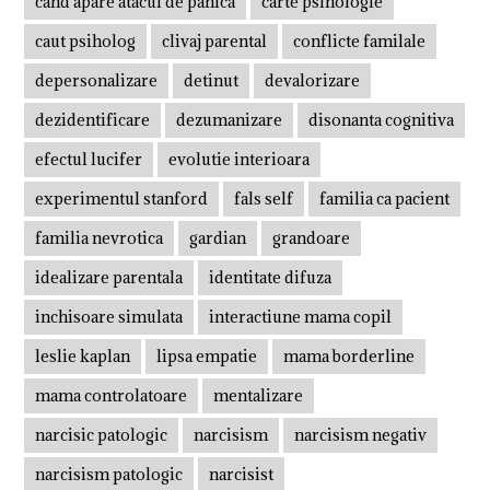
cand apare atacul de panica
carte psihologie
caut psiholog
clivaj parental
conflicte familale
depersonalizare
detinut
devalorizare
dezidentificare
dezumanizare
disonanta cognitiva
efectul lucifer
evolutie interioara
experimentul stanford
fals self
familia ca pacient
familia nevrotica
gardian
grandoare
idealizare parentala
identitate difuza
inchisoare simulata
interactiune mama copil
leslie kaplan
lipsa empatie
mama borderline
mama controlatoare
mentalizare
narcisic patologic
narcisism
narcisism negativ
narcisism patologic
narcisist