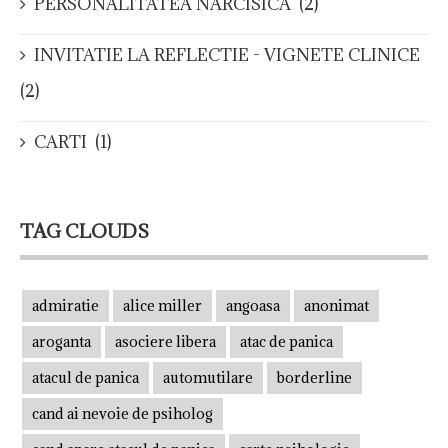
PERSONALITATEA NARCISICA
(2)
INVITATIE LA REFLECTIE - VIGNETE CLINICE
(2)
CARTI
(1)
TAG CLOUDS
admiratie
alice miller
angoasa
anonimat
aroganta
asociere libera
atac de panica
atacul de panica
automutilare
borderline
cand ai nevoie de psiholog