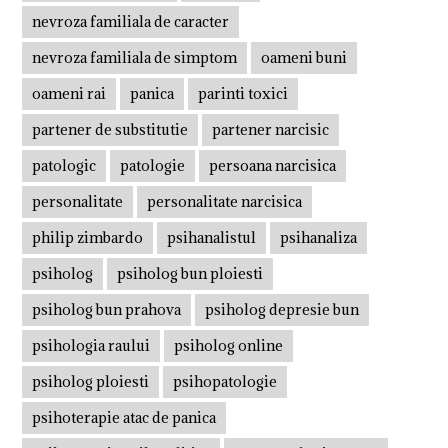
nevroza familiala de caracter
nevroza familiala de simptom
oameni buni
oameni rai
panica
parinti toxici
partener de substitutie
partener narcisic
patologic
patologie
persoana narcisica
personalitate
personalitate narcisica
philip zimbardo
psihanalistul
psihanaliza
psiholog
psiholog bun ploiesti
psiholog bun prahova
psiholog depresie bun
psihologia raului
psiholog online
psiholog ploiesti
psihopatologie
psihoterapie atac de panica