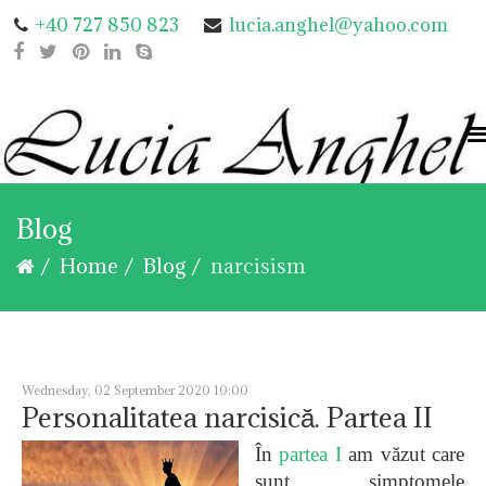
+40 727 850 823
lucia.anghel@yahoo.com
Blog
Home
Blog
narcisism
Wednesday, 02 September 2020 10:00
Personalitatea narcisică. Partea II
În
partea I
am văzut care
sunt simptomele