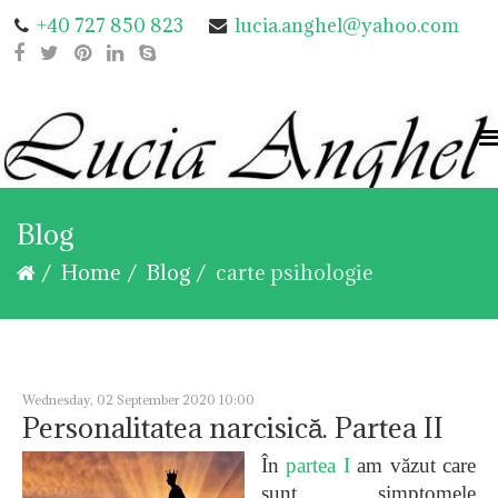
+40 727 850 823
lucia.anghel@yahoo.com
Blog
Home
Blog
carte psihologie
Wednesday, 02 September 2020 10:00
Personalitatea narcisică. Partea II
În
partea I
am văzut care
sunt simptomele