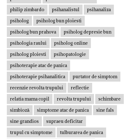
philip zimbardo
psihanalistul
psihanaliza
psiholog
psiholog bun ploiesti
psiholog bun prahova
psiholog depresie bun
psihologia raului
psiholog online
psiholog ploiesti
psihopatologie
psihoterapie atac de panica
psihoterapie psihanalitica
purtator de simptom
recenzie revolta trupului
reflectie
relatia mama copil
revolta trupului
schimbare
simbioză
simptome atac de panica
sine fals
sine grandios
supraeu deficitar
trupul cu simptome
tulburarea de panica