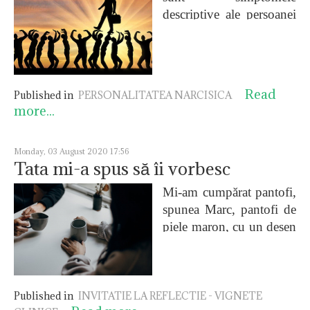
descriptive ale persoanei
cu tulburare de
personalitate narcisică și
acum discutăm despre
simptomele clinice
Read
Published in
PERSONALITATEA NARCISICA
principale
ale acestei
more...
tulburări, descrise de
Otto Kernberg, și
anume:
Monday, 03 August 2020 17:56
Tata mi-a spus să îi vorbesc
Mi-am cumpărat pantofi,
spunea Marc, pantofi de
piele maron, cu un desen
din găurele, niște pantofi
italienești foarte frumoși.
Eleganți. Fini.
Published in
INVITATIE LA REFLECTIE - VIGNETE
I-am văzut într-o vitrină