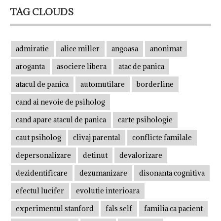
TAG CLOUDS
admiratie
alice miller
angoasa
anonimat
aroganta
asociere libera
atac de panica
atacul de panica
automutilare
borderline
cand ai nevoie de psiholog
cand apare atacul de panica
carte psihologie
caut psiholog
clivaj parental
conflicte familale
depersonalizare
detinut
devalorizare
dezidentificare
dezumanizare
disonanta cognitiva
efectul lucifer
evolutie interioara
experimentul stanford
fals self
familia ca pacient