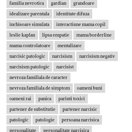
familia nevrotica
gardian
grandoare
idealizare parentala
identitate difuza
inchisoare simulata
interactiune mama copil
leslie kaplan
lipsa empatie
mama borderline
mama controlatoare
mentalizare
narcisic patologic
narcisism
narcisism negativ
narcisism patologic
narcisist
nevroza familiala de caracter
nevroza familiala de simptom
oameni buni
oameni rai
panica
parinti toxici
partener de substitutie
partener narcisic
patologic
patologie
persoana narcisica
personalitate
personalitate narcisica